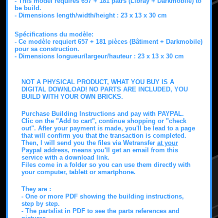
- This model requires
657 + 181 patrs (Libray + Darkmobile)
to
be build.
- Dimensions length/width/height :
23 x 13 x 30 cm
Spécifications du modèle:
- Ce modèle requiert 657 + 181 pièces (Bâtiment + Darkmobile)
pour sa construction.
- Dimensions longueur/largeur/hauteur : 23 x 13 x 30 cm
NOT A PHYSICAL PRODUCT, WHAT YOU BUY IS A
DIGITAL DOWNLOAD! NO PARTS ARE INCLUDED, YOU
BUILD WITH YOUR OWN BRICKS.
Purchase Building Instructions and pay with PAYPAL.
Clic on the "Add to cart", continue shopping or "check
out". After your payment is made, you'll be lead to a page
that will confirm you that the transaction is completed.
Then, I will send you the files via Wetransfer
at your
Paypal address
, means you'll get an email from this
service with a download link.
Files come in a folder so you can use them directly with
your computer, tablett or smartphone.
They are :
- One or more PDF showing the building instructions,
step by step.
- The partslist in PDF to see the parts references and