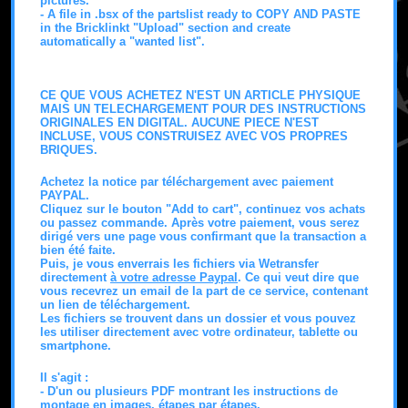
pictures.
- A file in .bsx of the partslist ready to COPY AND PASTE
in the Bricklinkt "Upload" section and create
automatically a "wanted list".
CE QUE VOUS ACHETEZ N'EST UN ARTICLE PHYSIQUE
MAIS UN TELECHARGEMENT POUR DES INSTRUCTIONS
ORIGINALES EN DIGITAL. AUCUNE PIECE N'EST
INCLUSE, VOUS CONSTRUISEZ AVEC VOS PROPRES
BRIQUES.
Achetez la notice par téléchargement avec paiement
PAYPAL.
Cliquez sur le bouton "Add to cart", continuez vos achats
ou passez commande. Après votre paiement, vous serez
dirigé vers une page vous confirmant que la transaction a
bien été faite.
Puis, je vous enverrais les fichiers via Wetransfer
directement
à votre adresse Paypal
. Ce qui veut dire que
vous recevrez un email de la part de ce service, contenant
un lien de téléchargement.
Les fichiers se trouvent dans un dossier et vous pouvez
les utiliser directement avec votre ordinateur, tablette ou
smartphone.
Il s'agit :
- D'un ou plusieurs PDF montrant les instructions de
montage en images, étapes par étapes.