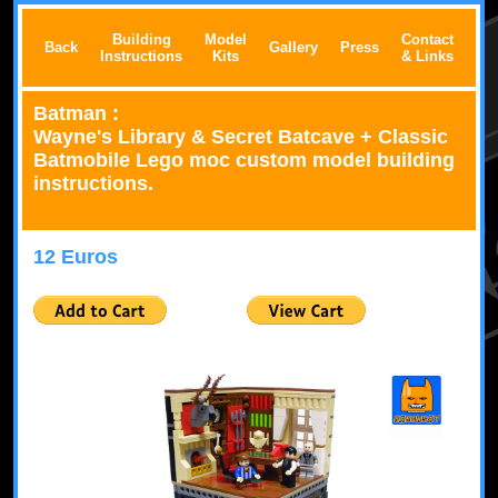
Building
Model
Contact
Back
Gallery
Press
Instructions
Kits
& Links
Batman :
Wayne's Library & Secret Batcave + Classic
Batmobile Lego moc custom model building
instructions.
12 Euros