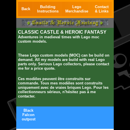
Building
Lego
Contact
Back
Instructions
Merchandise
& Links
CLASSIC CASTLE & HEROIC FANTASY
Adventures in medieval times with Lego moc
custom models.
These Lego custom models (MOC) can be build on
demand. All my models are build with real Lego
parts only.
Serious Lego collectors, p
lease contact
me for a price quote.
Ces modèles peuvent être construits sur
commande. Tous mes modèles sont construits
uniquement avec de vraies briques Lego.
Pour les
collectionneurs sérieux, n
'hésitez pas à me
contacter.
Black
Falcon
outpost