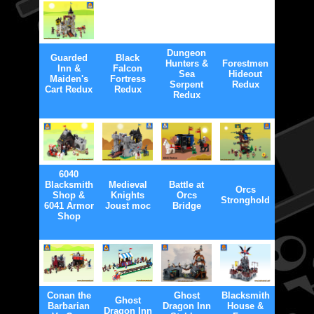
Dungeon
Guarded
Black
Hunters &
Forestmen
Inn &
Falcon
Sea
Hideout
Maiden's
Fortress
Serpent
Redux
Cart Redux
Redux
Redux
6040
Blacksmith
Medieval
Battle at
Orcs
Shop &
Knights
Orcs
Stronghold
6041 Armor
Joust moc
Bridge
Shop
Conan the
Ghost
Blacksmith
Ghost
Barbarian
Dragon Inn
House &
Dragon Inn