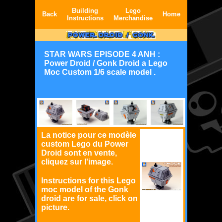
Building
Lego
Back
Home
Instructions
Merchandise
STAR WARS EPISODE 4 ANH :
Power Droid / Gonk Droid a Lego
Moc Custom 1/6 scale model .
La notice pour ce modèle
custom Lego du Power
Droid sont en vente,
cliquez sur l'image.
Instructions for this Lego
moc model of the Gonk
droid are for sale, click on
picture.