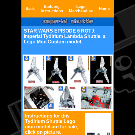
Building
Lego
Back
Home
Instructions
Merchandise
STAR WARS EPISODE 6 ROTJ:
Imperial Tydirium Lambda Shuttle, a
Lego Moc Custom model
.
Instructions for this
Tydirium Shuttle Lego
moc model are for sale,
click on picture.