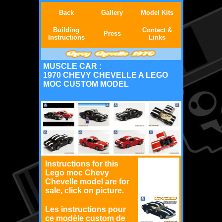
Back
Gallery
Model Kits
Building
Contact &
Press
Instructions
Links
MUSCLE CAR :
1970 CHEVY CHEVELLE A LEGO
MOC CUSTOM MODEL
Instructions for this
Lego moc Chevy
Chevelle model are for
sale, click on picture.
Les instructions pour
ce modèle custom de