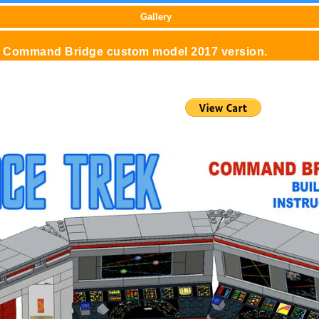
Gallery
nal Command Bridge custom model 2017 version.