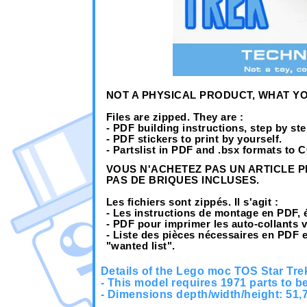
NOT A PHYSICAL PRODUCT, WHAT YO
Files are zipped.
They are :
- PDF building instructions, step by ste
- PDF stickers to print by yourself.
- Partslist in PDF and .bsx formats to
VOUS N'ACHETEZ PAS UN ARTICLE 
PAS DE BRIQUES INCLUSES.
Les fichiers sont zippés.
Il s'agit :
- Les instructions de montage en PDF, 
- PDF pour imprimer les auto-collants
- Liste des pièces nécessaires en PDF 
"wanted list".
Details of the Lego moc TOS Star Tre
- This model requires 1971 parts to be
- Dimensions depth/width/height: 51,7 