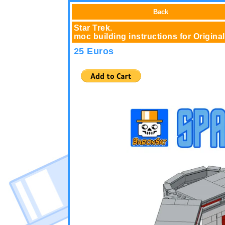
Back
Star Trek.
moc building instructions for Origi
25 Euros
>