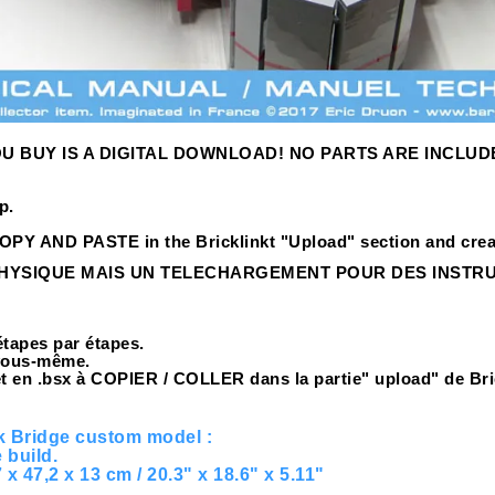
U BUY IS A DIGITAL DOWNLOAD! NO PARTS ARE INCLUD
p.
 COPY AND PASTE in the Bricklinkt "Upload" section and creat
PHYSIQUE MAIS UN TELECHARGEMENT POUR DES INSTRUC
étapes par étapes.
 vous-même.
et en .bsx à COPIER / COLLER dans la partie" upload" de Br
k Bridge custom model :
 build.
x 47,2 x 13 cm / 20.3" x 18.6" x 5.11"