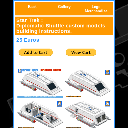
Back
Gallery
Lego
Merchandise
Star Trek :
Diplomatic Shuttle custom models
building instructions.
25 Euros