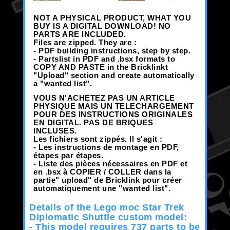
NOT A PHYSICAL PRODUCT, WHAT YOU
BUY IS A DIGITAL DOWNLOAD! NO
PARTS ARE INCLUDED.
Files are zipped.
They are :
- PDF building instructions, step by step.
- Partslist in PDF and .bsx formats to
COPY AND PASTE in the Bricklinkt
"Upload" section and create automatically
a "wanted list".
VOUS N'ACHETEZ PAS UN ARTICLE
PHYSIQUE MAIS UN TELECHARGEMENT
POUR DES INSTRUCTIONS ORIGINALES
EN DIGITAL. PAS DE BRIQUES
INCLUSES.
Les fichiers sont zippés.
Il s'agit :
- Les instructions de montage en PDF,
étapes par étapes.
- Liste des pièces nécessaires en PDF et
en .bsx à COPIER / COLLER dans la
partie" upload" de Bricklink pour créer
automatiquement une "wanted list".
Details of the Lego moc Star Trek
Diplomatic Shuttle custom model:
- This model requires 737 parts to be